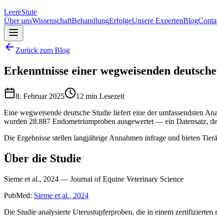
Leere
Stute
Über uns
Wissenschaft
Behandlung
Erfolge
Unsere Experten
Blog
Conta
Zurück zum Blog
Erkenntnisse einer wegweisenden deutsche
8. Februar 2025
12 min Lesezeit
Eine wegweisende deutsche Studie liefert eine der umfassendsten Ana
wurden 28.887 Endometriumproben ausgewertet — ein Datensatz, der in
Die Ergebnisse stellen langjährige Annahmen infrage und bieten Tierä
Über die Studie
Sieme et al., 2024 — Journal of Equine Veterinary Science
PubMed:
Sieme et al., 2024
Die Studie analysierte Uterustupferproben, die in einem zertifizierte