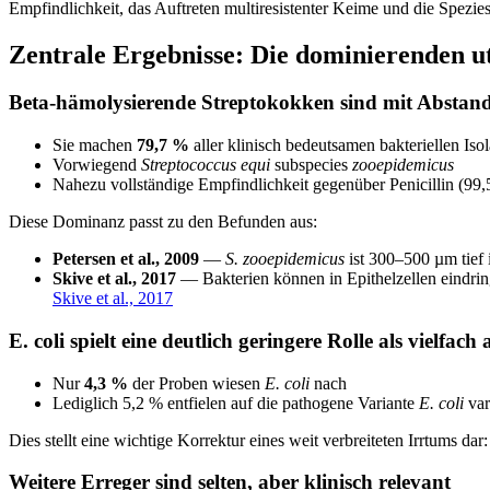
Empfindlichkeit, das Auftreten multiresistenter Keime und die Spezi
Zentrale Ergebnisse: Die dominierenden u
Beta-hämolysierende Streptokokken sind mit Abstand
Sie machen
79,7 %
aller klinisch bedeutsamen bakteriellen Isol
Vorwiegend
Streptococcus equi
subspecies
zooepidemicus
Nahezu vollständige Empfindlichkeit gegenüber Penicillin (99,
Diese Dominanz passt zu den Befunden aus:
Petersen et al., 2009
—
S. zooepidemicus
ist 300–500 µm tief 
Skive et al., 2017
— Bakterien können in Epithelzellen eindrin
Skive et al., 2017
E. coli spielt eine deutlich geringere Rolle als vielfa
Nur
4,3 %
der Proben wiesen
E. coli
nach
Lediglich 5,2 % entfielen auf die pathogene Variante
E. coli
var
Dies stellt eine wichtige Korrektur eines weit verbreiteten Irrtums dar
Weitere Erreger sind selten, aber klinisch relevant