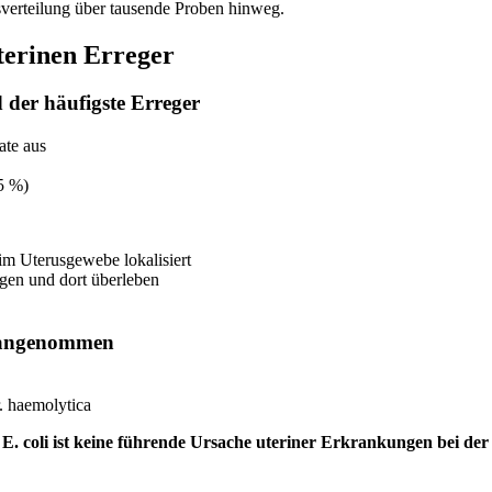
esverteilung über tausende Proben hinweg.
terinen Erreger
 der häufigste Erreger
ate aus
5 %)
im Uterusgewebe lokalisiert
gen und dort überleben
ch angenommen
. haemolytica
:
E. coli ist keine führende Ursache uteriner Erkrankungen bei der 