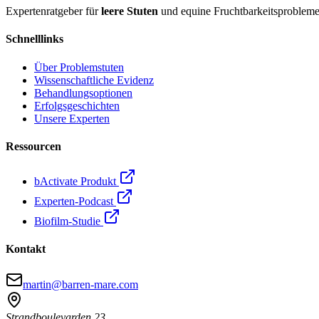
Expertenratgeber für
leere Stuten
und equine Fruchtbarkeitsprobleme
Schnelllinks
Über Problemstuten
Wissenschaftliche Evidenz
Behandlungsoptionen
Erfolgsgeschichten
Unsere Experten
Ressourcen
bActivate Produkt
Experten-Podcast
Biofilm-Studie
Kontakt
martin@barren-mare.com
Strandboulevarden 23